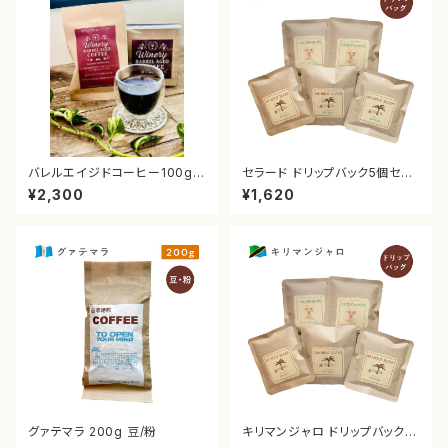
バレルエイジドコーヒー100g
セラード ドリップバック5個セッ
豆/粉
ト
¥2,300
¥1,620
グァテマラ 200g 豆/粉
キリマンジャロ ドリップバック5
個セット