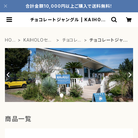
合計金額10,000円以上ご購入で送料無料！
チョコレートジャングル | KAIHOLO
ONLINE STORE
HOM
KAIHOLOセレ
チョコレー
チョコレートジャン
E
クト
ト
グル
商品一覧