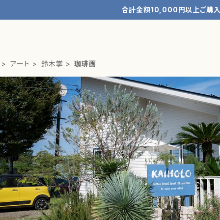
合計金額10,000円以上ご購
アート
鈴木掌
珈琲画